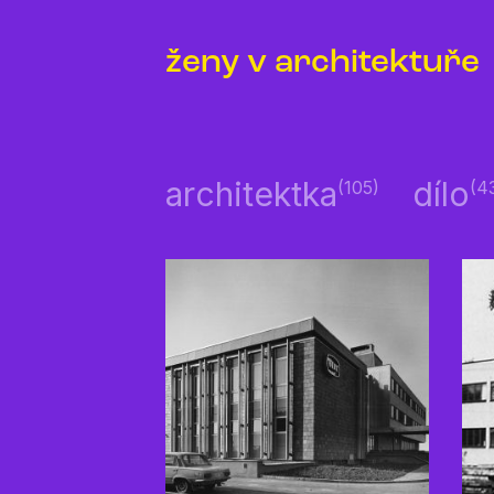
ženy v architektuře
architektka
dílo
(105)
(4