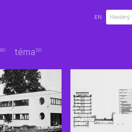
EN
téma
38)
(9)