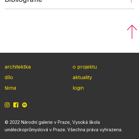
architektka
o projektu
dílo
aktuality
téma
login
© 2022 Národní galerie v Praze, Vysoká škola
uměleckoprůmyslová v Praze. Všechna práva vyhrazena.