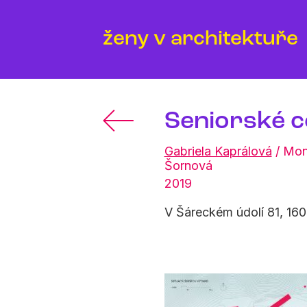
ženy v architektuře
Seniorské 
Gabriela Kaprálová
/
Mon
Šornová
2019
V Šáreckém údolí 81, 16