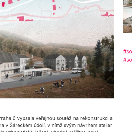
#so
#so
raha 6 vypsala veřejnou soutěž na rekonstrukci a
ra v Šáreckém údolí, v nímž svým návrhem ateliér