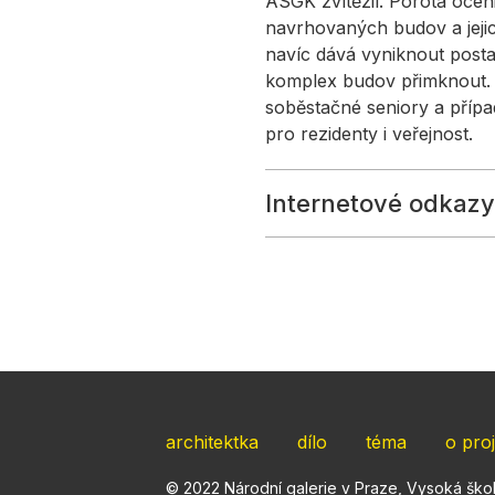
ASGK zvítězil. Porota ocen
navrhovaných budov a jejic
navíc dává vyniknout posta
komplex budov přimknout. 
soběstačné seniory a přípa
pro rezidenty i veřejnost.
Internetové odkazy
architektka
dílo
téma
o pro
© 2022 Národní galerie v Praze, Vysoká šk