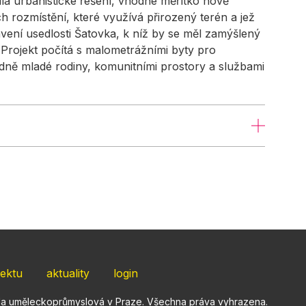
ila urbanistické řešení, vhodné měřítko nově
h rozmístění, které využívá přirozený terén a jež
vení usedlosti Šatovka, k níž by se měl zamýšlený
Projekt počítá s malometrážními byty pro
dně mladé rodiny, komunitními prostory a službami
jektu
aktuality
login
ola uměleckoprůmyslová v Praze. Všechna práva vyhrazena.