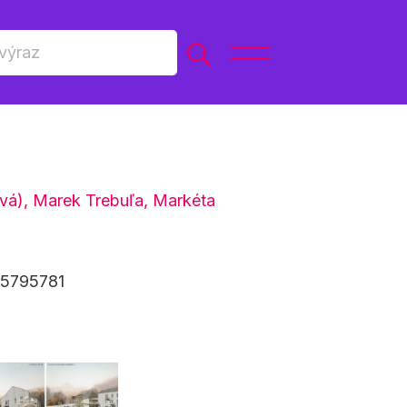
vá)
,
Marek Trebuľa
,
Markéta
25795781