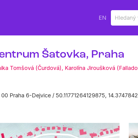
EN
centrum Šatovka, Praha
ika Tomšová (Čurdová)
,
Karolína Jiroušková (Fallado
0 00 Praha 6-Dejvice / 50.11771264129875, 14.374784