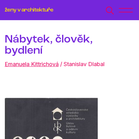
ženy v architektuře
Nábytek, člověk,
bydlení
Emanuela Kittrichová
/
Stanislav Dlabal