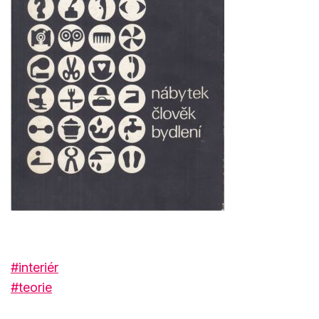
#interiér
#teorie