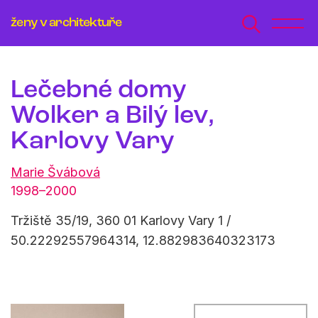
ženy v architektuře
Lečebné domy
Wolker a Bilý lev,
Karlovy Vary
Marie Švábová
1998–2000
Tržiště 35/19, 360 01 Karlovy Vary 1 /
50.22292557964314, 12.882983640323173