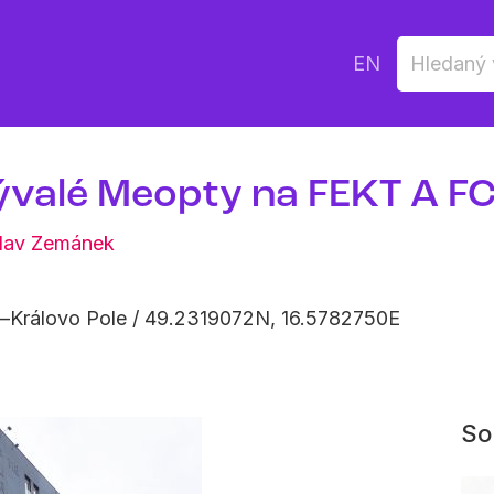
EN
valé Meopty na FEKT A F
lav Zemánek
–Královo Pole / 49.2319072N, 16.5782750E
Sou