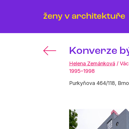
ženy v architektuře
Konverze bý
Helena Zemánková
/
Vác
1995–1998
Purkyňova 464/118, Brno