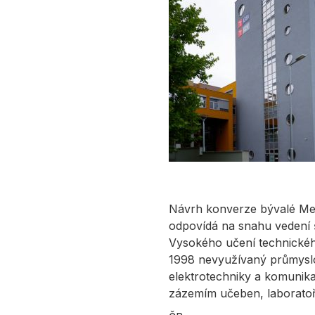
Návrh konverze bývalé Me
odpovídá na snahu vedení 
Vysokého učení technickéh
1998 nevyužívaný průmyslo
elektrotechniky a komunika
zázemím učeben, laboratoří,