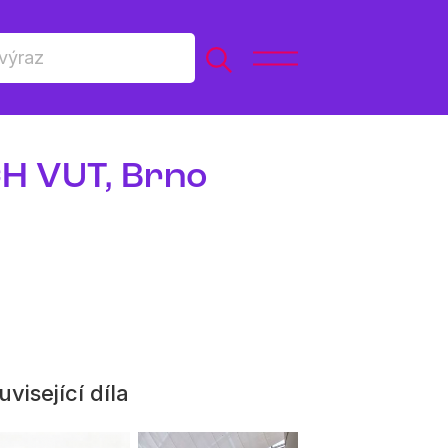
CH VUT, Brno
visející díla