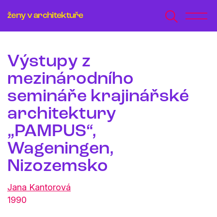
ženy v architektuře
Výstupy z
mezinárodního
semináře krajinářské
architektury
„PAMPUS“,
Wageningen,
Nizozemsko
Jana Kantorová
1990