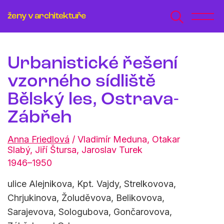
ženy v architektuře
Urbanistické řešení
vzorného sídliště
Bělský les, Ostrava-
Zábřeh
Anna Friedlová
/
Vladimír Meduna
,
Otakar
Slabý
,
Jiří Štursa
,
Jaroslav Turek
1946–1950
ulice Alejnikova, Kpt. Vajdy, Strelkovova,
Chrjukinova, Žoluděvova, Belikovova,
Sarajevova, Sologubova, Gončarovova,