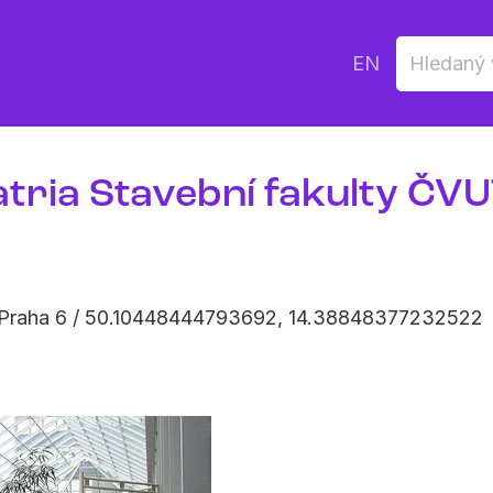
EN
atria Stavební fakulty ČVU
 Praha 6 / 50.10448444793692, 14.38848377232522