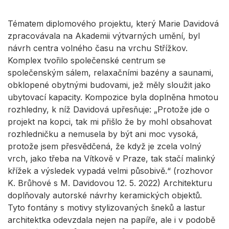
Tématem diplomového projektu, který Marie Davidová
zpracovávala na Akademii výtvarných umění, byl
návrh centra volného času na vrchu Střížkov.
Komplex tvořilo společenské centrum se
společenským sálem, relaxačními bazény a saunami,
obklopené obytnými budovami, jež měly sloužit jako
ubytovací kapacity. Kompozice byla doplněna hmotou
rozhledny, k níž Davidová upřesňuje: „Protože jde o
projekt na kopci, tak mi přišlo že by mohl obsahovat
rozhledničku a nemusela by být ani moc vysoká,
protože jsem přesvědčená, že když je zcela volný
vrch, jako třeba na Vítkově v Praze, tak stačí malinký
křížek a výsledek vypadá velmi působivě.“ (rozhovor
K. Brůhové s M. Davidovou 12. 5. 2022) Architekturu
doplňovaly autorské návrhy keramických objektů.
Tyto fontány s motivy stylizovaných šneků a lastur
architektka odevzdala nejen na papíře, ale i v podobě