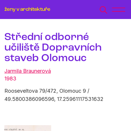
ženy v architektuře
Střední odborné
učiliště Dopravních
staveb Olomouc
Jarmila Braunerová
1983
Rooseveltova 79/472, Olomouc 9 /
49.5800386096596, 17.25961117531632