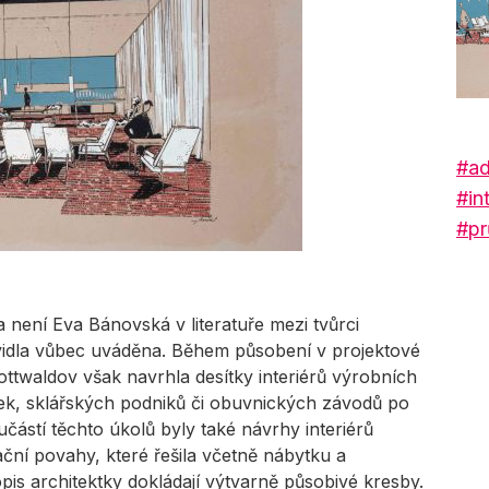
#ad
#int
#pr
a není Eva Bánovská v literatuře mezi tvůrci
idla vůbec uváděna. Během působení v projektové
ottwaldov však navrhla desítky interiérů výrobních
nek, sklářských podniků či obuvnických závodů po
ástí těchto úkolů byly také návrhy interiérů
ační povahy, které řešila včetně nábytku a
pis architektky dokládají výtvarně působivé kresby.