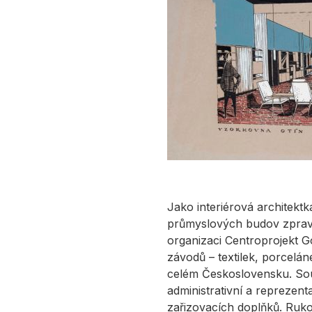
Jako interiérová architektk
průmyslových budov zprav
organizaci Centroprojekt G
závodů – textilek, porcelá
celém Československu. Souč
administrativní a reprezent
zařizovacích doplňků. Ruko