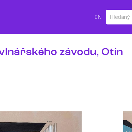
EN
avlnářského závodu, Otín