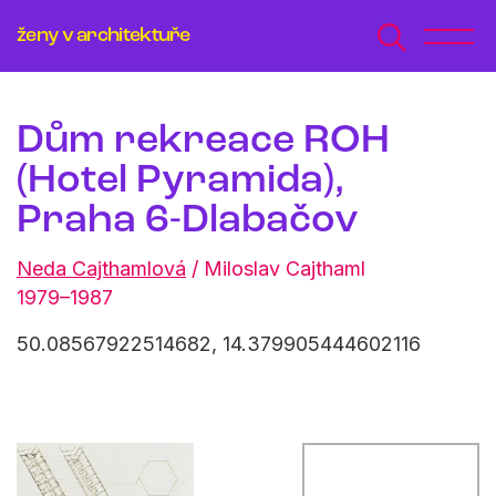
ženy v architektuře
Dům rekreace ROH
(Hotel Pyramida),
Praha 6-Dlabačov
Neda Cajthamlová
/
Miloslav Cajthaml
1979–1987
50.08567922514682, 14.379905444602116