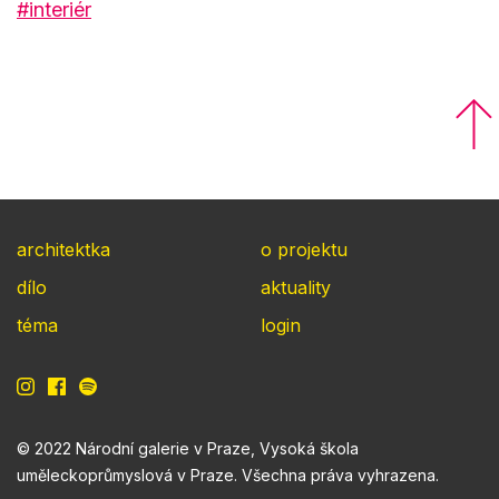
#interiér
architektka
o projektu
dílo
aktuality
téma
login
© 2022 Národní galerie v Praze, Vysoká škola
uměleckoprůmyslová v Praze. Všechna práva vyhrazena.