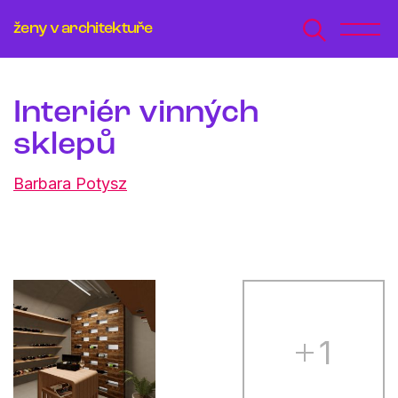
ženy v architektuře
Interiér vinných
sklepů
Barbara Potysz
1