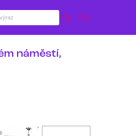
ém náměstí,