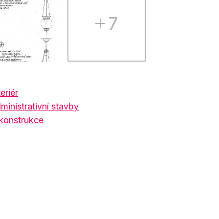
7
eriér
ministrativní stavby
konstrukce