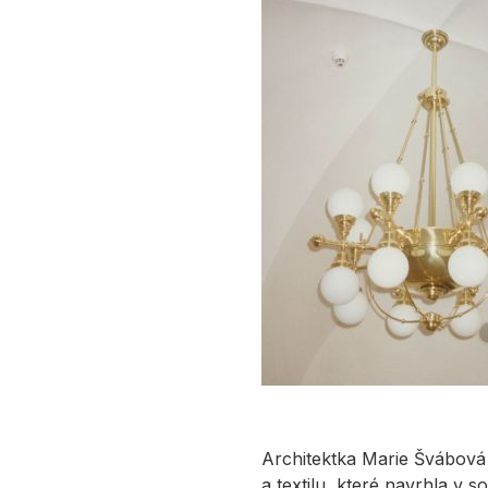
Architektka Marie Švábová j
a textilu, které navrhla v s