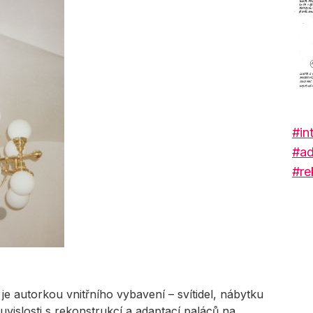
#int
#ad
#re
e autorkou vnitřního vybavení – svítidel, nábytku
ouvislosti s rekonstrukcí a adaptací paláců na