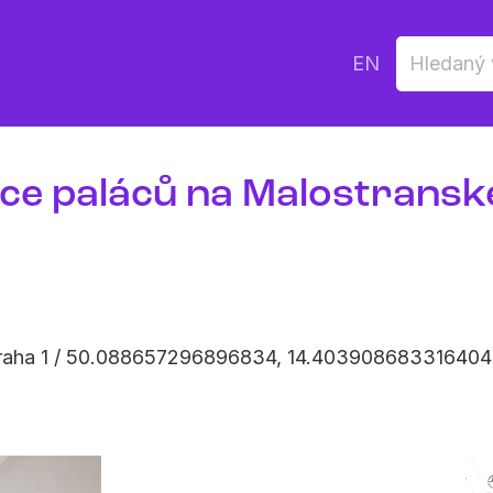
EN
ce paláců na Malostransk
Praha 1 / 50.088657296896834, 14.403908683316404