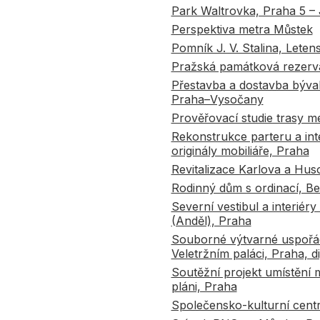
Park Waltrovka, Praha 5 – 
Perspektiva metra Můstek
Pomník J. V. Stalina, Leten
Pražská památková rezerva
Přestavba a dostavba býval
Praha–Vysočany
Prověřovací studie trasy m
Rekonstrukce parteru a in
originály mobiliáře, Praha
Revitalizace Karlova a Hu
Rodinný dům s ordinací, B
Severní vestibul a interié
(Anděl), Praha
Souborné výtvarné uspořádá
Veletržním paláci, Praha, d
Soutěžní projekt umístění
pláni, Praha
Společensko-kulturní cen