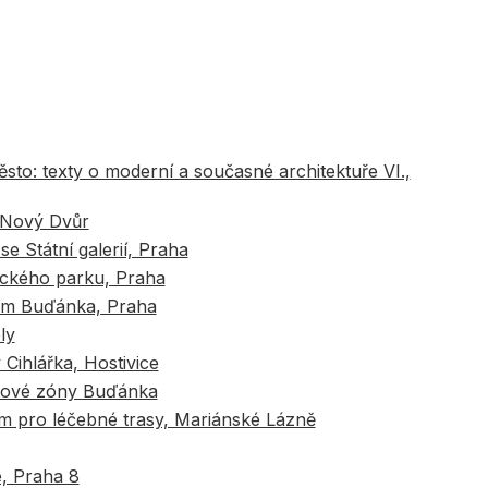
sto: texty o moderní a současné architektuře VI.,
 Nový Dvůr
e Státní galerií, Praha
ického parku, Praha
rum Buďánka, Praha
ly
Cihlářka, Hostivice
tkové zóny Buďánka
ém pro léčebné trasy, Mariánské Lázně
e, Praha 8