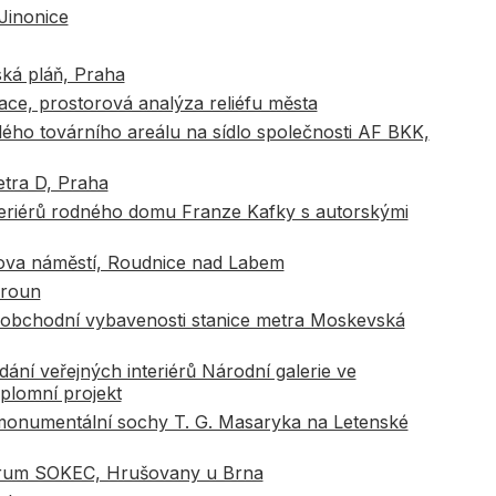
Jinonice
ská pláň, Praha
ce, prostorová analýza reliéfu města
ého továrního areálu na sídlo společnosti AF BKK,
etra D, Praha
teriérů rodného domu Franze Kafky s autorskými
sova náměstí, Roudnice nad Labem
eroun
ry obchodní vybavenosti stanice metra Moskevská
ní veřejných interiérů Národní galerie ve
iplomní projekt
 monumentální sochy T. G. Masaryka na Letenské
trum SOKEC, Hrušovany u Brna