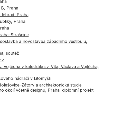
aha
 B, Praha
oděbrad, Praha
ubliky, Praha
Praha
raha–Strašnice
 dostavba a novostavba západního vestibulu,
ha, soutěž
ov
Vojtěcha v katedrále sv. Víta, Václava a Vojtěcha,
sového nádraží v Litomyšli
Holešovice–Zátory a architektonická studie
ho okolí včetně designu, Praha, diplomní projekt