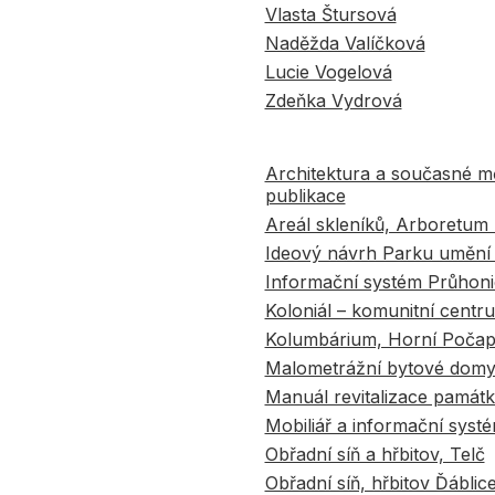
Vlasta Štursová
Naděžda Valíčková
Lucie Vogelová
Zdeňka Vydrová
Architektura a současné mě
publikace
Areál skleníků, Arboretum
Ideový návrh Parku umění s
Informační systém Průhon
Koloniál – komunitní cent
Kolumbárium, Horní Počap
Malometrážní bytové domy 
Manuál revitalizace pamá
Mobiliář a informační syst
Obřadní síň a hřbitov, Telč
Obřadní síň, hřbitov Ďáblic