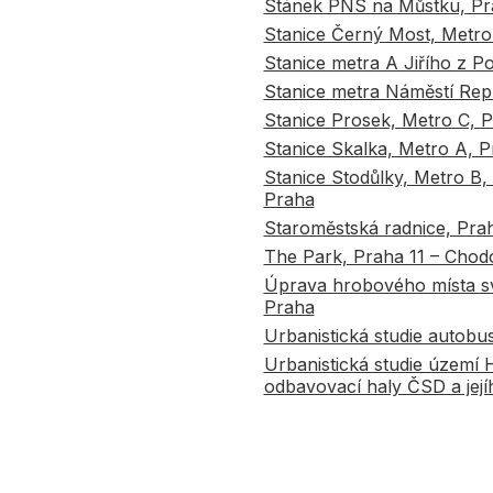
Stánek PNS na Můstku, Pr
Stanice Černý Most, Metro
Stanice metra A Jiřího z P
Stanice metra Náměstí Rep
Stanice Prosek, Metro C, 
Stanice Skalka, Metro A, P
Stanice Stodůlky, Metro B,
Praha
Staroměstská radnice, Pra
The Park, Praha 11 – Chod
Úprava hrobového místa sv. 
Praha
Urbanistická studie autobu
Urbanistická studie území 
odbavovací haly ČSD a její