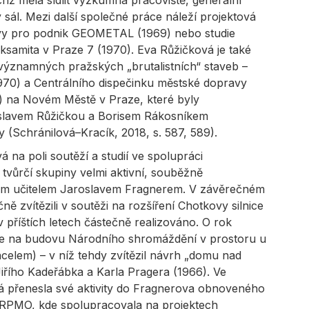
chž měla sídlit výzkumná pracoviště, generální
 sál. Mezi další společné práce náleží projektová
dovy pro podnik GEOMETAL (1969) nebo studie
ksamita v Praze 7 (1970). Eva Růžičková je také
významných pražských „brutalistních“ staveb –
 1970) a Centrálního dispečinku městské dopravy
) na Novém Městě v Praze, které byly
tislavem Růžičkou a Borisem Rákosníkem
 (Schránilová–Kracík, 2018, s. 587, 589).
 na poli soutěží a studií ve spolupráci
 tvůrčí skupiny velmi aktivní, souběžně
ým učitelem Jaroslavem Fragnerem. V závěrečném
ně zvítězili v soutěži na rozšíření Chotkovy silnice
v příštích letech částečně realizováno. O rok
těže na budovu Národního shromáždění v prostoru u
celem) – v níž tehdy zvítězil návrh „domu nad
iřího Kadeřábka a Karla Pragera (1966). Ve
á přenesla své aktivity do Fragnerova obnoveného
ÚRPMO, kde spolupracovala na projektech