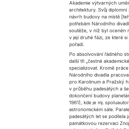
Akademie výtvarných umění
architektury. Svůj diplomní
návrh budovy na místě [te
potřebám Národního divadla
soutěže, v níž byl oceněn
v její druhé fázi, ze které 
pořadí.
Po absolvování řádného st
další tři „čestné akademic
specializovat. Kromě práce
Národního divadla pracoval
pro Karolinum a Pražský hr
v průběhu padesátých a šed
dokončení budovy planetár
1961), kde je mj. spoluau
astronomickém sále. Para
padesátých let se podílela
památkovou rezervaci Znoj