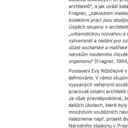
architektů“, a jak uvádí ka
Fragner, „
základním mediem 
kolektivní práci jsou studij
Úspěch skupiny v architekt
„
urbanistickou rozvahou a c
výtvarnosti a nadání pro o
účast sochařské a malířské
nárokům moderního člověka,
organismu
“ (Fragner, 1964, 
Postavení Evy Růžičkové v t
definováno. V rámci skupin
vypsaných veřejnými soutě
pracovali ostatní architekt
Je však pravděpodobné, že
dalších úkolech, které byl
množstvím soutěžních návr
nalezneme např. projekt di
Národního stadionu v Praz