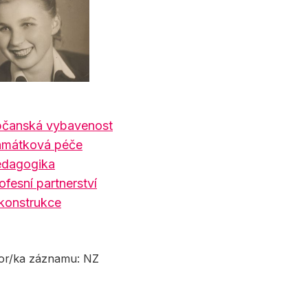
čanská vybavenost
mátková péče
dagogika
ofesní partnerství
konstrukce
or/ka záznamu: NZ