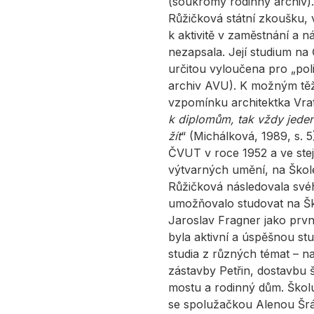
(soukromý rodinný archiv).
Růžičková státní zkoušku, 
k aktivitě v zaměstnání a 
nezapsala. Její studium na
určitou vyloučena pro „poli
archiv AVU). K možným těžk
vzpomínku architektka Vrati
k diplomům, tak vždy jeden
žít
“ (Michálková, 1989, s. 5
ČVUT v roce 1952 a ve ste
výtvarných umění, na Škol
Růžičková následovala svého
umožňovalo studovat na Ško
Jaroslav Fragner jako prv
byla aktivní a úspěšnou st
studia z různých témat – na
zástavby Petřin, dostavbu 
mostu a rodinný dům. Školu
se spolužačkou Alenou Šrám