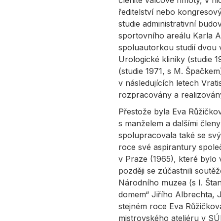
členité válcové hmoty, v ni
ředitelství nebo kongresový
studie administrativní bu
sportovního areálu Karla A
spoluautorkou studií dvou 
Urologické kliniky (studie
(studie 1971, s M. Špačkem
v následujících letech Vra
rozpracovány a realizovány
Přestože byla Eva Růžičková
s manželem a dalšími členy
spolupracovala také se sv
roce své aspirantury společ
v Praze (1965), které bylo 
později se zúčastnili sou
Národního muzea (s I. Štan
domem“ Jiřího Albrechta, J
stejném roce Eva Růžičkov
mistrovského ateliéru v S