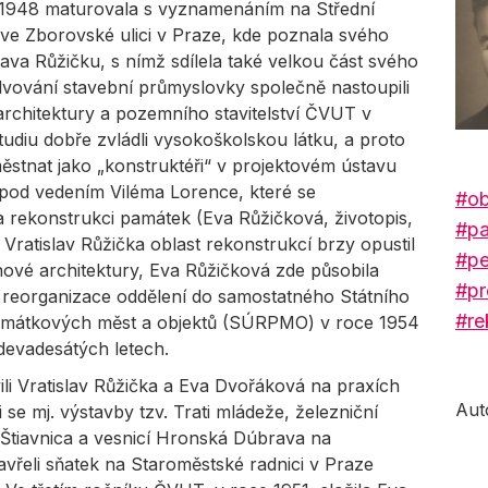
 1948 maturovala s vyznamenáním na Střední
ve Zborovské ulici v Praze, kde poznala svého
ava Růžičku, s nímž sdílela také velkou část svého
lvování stavební průmyslovky společně nastoupili
architektury a pozemního stavitelství ČVUT v
udiu dobře zvládli vysokoškolskou látku, a proto
ěstnat jako „konstruktéři“ v projektovém ústavu
 pod vedením Viléma Lorence, které se
#ob
a rekonstrukci památek (Eva Růžičková, životopis,
#pa
Vratislav Růžička oblast rekonstrukcí brzy opustil
#pe
ové architektury, Eva Růžičková zde působila
#pr
 reorganizace oddělení do samostatného Státního
#re
památkových měst a objektů (SÚRPMO) v roce 1954
 devadesátých letech.
ili Vratislav Růžička a Eva Dvořáková na praxích
Aut
 se mj. výstavby tzv. Trati mládeže, železniční
Štiavnica a vesnicí Hronská Dúbrava na
vřeli sňatek na Staroměstské radnici v Praze