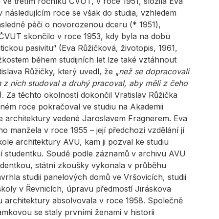
 Ve třetím ročníku ČVUT, v roce 1951, složila Eva
v následujícím roce se však do studia, vzhledem
následně péči o novorozenou dceru (* 1951),
 ČVUT skončilo v roce 1953, kdy byla na dobu
tickou pasivitu“ (Eva Růžičková, životopis, 1961,
ostem během studijních let lze také vztáhnout
slava Růžičky, který uvedl, že „
než se dopracovali
 z nich studoval a druhý pracoval, aby měli z čeho
). Za těchto okolností dokončil Vratislav Růžička
jném roce pokračoval ve studiu na Akademii
e architektury vedené Jaroslavem Fragnerem. Eva
 manžela v roce 1955 – její předchozí vzdělání jí
le architektury AVU, kam ji pozval ke studiu
ní studentku. Soudě podle záznamů v archivu AVU
udentkou, státní zkoušky vykonala v průběhu
vrhla studii panelových domů ve Vršovicích, studii
školy v Řevnicích, úpravu předmostí Jiráskova
 architektury absolvovala v roce 1958. Společně
kovou se staly prvními ženami v historii