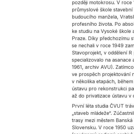
později motokrosu. V roce
průmyslové škole stavební 
budoucího manžela, Vratisl
profesního života. Po abso
ke studiu na Vysoké škole 
Praze. Díky předchozímu st
se nechali v roce 1949 zam
Stavoprojekt, v oddělení R
specializovalo na asanace 
1961, archiv AVU). Zatímco 
ve prospěch projektování n
v několika etapách, během
ústavu pro rekonstrukci 
až do privatizace ústavu v
První léta studia ČVUT tráv
„staveb mládeže“. Zúčastnili
trasy mezi městem Banská 
Slovensku. V roce 1950 uza