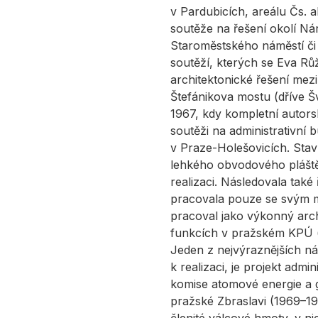
v Pardubicích, areálu Čs.
soutěže na řešení okolí N
Staroměstského náměstí či
soutěží, kterých se Eva Růž
architektonické řešení mez
Štefánikova mostu (dříve Š
1967, kdy kompletní autors
soutěži na administrativn
v Praze-Holešovicích. Sta
lehkého obvodového pláště
realizaci. Následovala také
pracovala pouze se svým m
pracoval jako výkonný archi
funkcích v pražském KPÚ (ř
Jeden z nejvýraznějších ná
k realizaci, je projekt admi
komise atomové energie a 
pražské Zbraslavi (1969–1