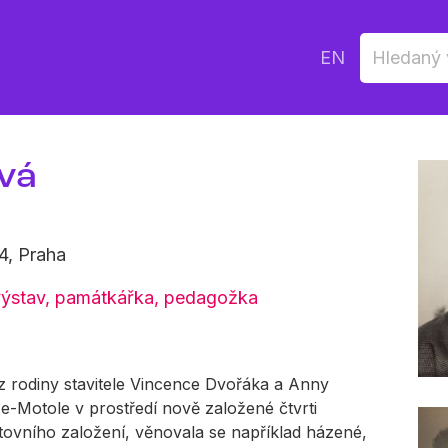
EN
vá
4, Praha
 výstav, památkářka, pedagožka
 rodiny stavitele Vincence Dvořáka a Anny
e-Motole v prostředí nově založené čtvrti
ovního založení, věnovala se například házené,