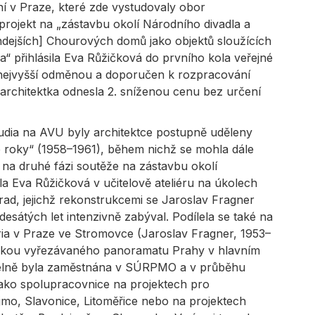
 v Praze, které zde vystudovaly obor
 projekt na „zástavbu okolí Národního divadla a
hdejších] Chourových domů jako objektů sloužících
“ přihlásila Eva Růžičková do prvního kola veřejné
 nejvyšší odměnou a doporučen k rozpracování
si architektka odnesla 2. sníženou cenu bez určení
udia na AVU byly architektce postupně uděleny
ké roky“ (1958–1961), během nichž se mohla dále
 na druhé fázi soutěže na zástavbu okolí
a Eva Růžičková v učitelově ateliéru na úkolech
ad, jejichž rekonstrukcemi se Jaroslav Fragner
esátých let intenzivně zabýval. Podílela se také na
ia v Praze ve Stromovce (Jaroslav Fragner, 1953–
torkou vyřezávaného panoramatu Prahy v hlavním
lelně byla zaměstnána v SÚRPMO a v průběhu
 jako spolupracovnice na projektech pro
mo, Slavonice, Litoměřice nebo na projektech