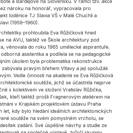
botě a Bardejově na Slovensku. V rámci tzv. akce
bez nároku na honorář, vypracovala pro
ekt loděnice TJ Slavia VŠ v Malé Chuchli a
lavi (1959–1960).
rchitektky prohloubila Eva Růžičková hned
 se na AVU, taktéž ve Škole architektury pod
a, věnovala do roku 1965 umělecké aspirantuře.
 odborná asistentka a podílela se na pedagogické
udijním úkolem byla problematika rekonstrukce
 zabývala pravým břehem Vltavy a její spolužák
vým. Vedle činnosti na akademii se Eva Růžičková
architektonické soutěže, jichž se účastnila nejprve
ně s kolektivem ve složení Vratislav Růžička,
šek, kteří taktéž prošli Fragnerovým ateliérem na
stnáni v Krajském projektovém ústavu Praha
let, kdy bylo hledání ideálních architektonických
yzvané soutěže na svém pomyslném vrcholu, se
l desítek zadání. Své úspěšné návrhy a studie ze
zentovali na společné výstavě „tvůrčí skupiny