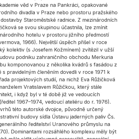
 akademie věd v Praze na Pankráci, opakované
árodního divadla v Praze nebo prostoru pražského
 dostavby Staroměstské radnice. Z mezinárodních
ičková se svou skupinou účastnila, lze zmínit
inárodního hotelu v prostoru jižního předmostí
vermova, 1966). Největší úspěch přišel v roce
ký kolektiv (s Josefem Kožmínem) zvítězil v užší
í budovu podniku zahraničního obchodu Merkuria
vbu komponovanou z několika kvádrů s fasádou z
 s pravidelným členěním dovedli v roce 1971 k
 řada projektových studií, na nichž Eva Růžičková
anželem Vratislavem Růžičkou, který stále
tekt, i když byl v té době již ve vedoucích
editel 1967–1974, vedoucí ateliéru do r. 1976).
vrhů této autorské dvojice, původně určený
nistrativní budovy sídla Ústavu jaderných paliv Čs.
generálního ředitelství Uranového průmyslu na
970). Dominantami rozsáhlého komplexu měly být