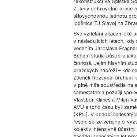
rekonstrukcí ve Spišské So
Z, tedy dobrovolné práce 
tělovýchovnou jednotu proj
loděnice TJ Slavoj na Zbras
Své vzdělání akademické a
v následujících letech, kdy
vedením Jaroslava Fragner
Během studia působila jako
činnosti. Jejím hlavním st
pražských nábřeží – kde se
Zdeněk Rozsypal břehem le
v plné míře soustředila na 
samostatně a později společ
Vlastibor Klimeš a Milan Va
AVU a toho času byli zamě
(KPÚ). V období šedesátých 
řešení skrze veřejné či v
kolektiv intenzivně účastni
začátku šedesátých let pre