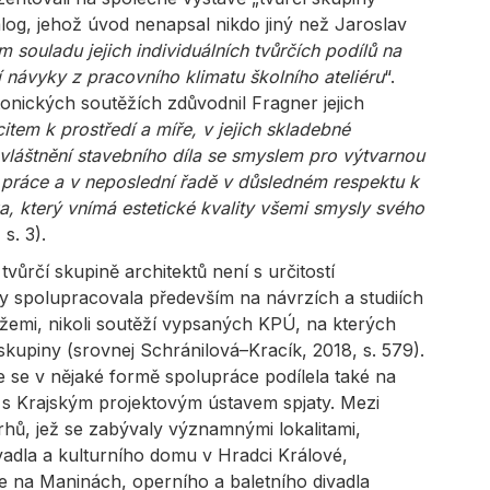
talog, jehož úvod nenapsal nikdo jiný než Jaroslav
souladu jejich individuálních tvůrčích podílů na
ní návyky z pracovního klimatu školního ateliéru
“.
onických soutěžích zdůvodnil Fragner jejich
item k prostředí a míře, v jejich skladebné
zvláštnění stavebního díla se smyslem pro výtvarnou
 práce a v neposlední řadě v důsledném respektu k
 který vnímá estetické kvality všemi smysly svého
s. 3).
vůrčí skupině architektů není s určitostí
y spolupracovala především na návrzích a studiích
žemi, nikoli soutěží vypsaných KPÚ, na kterých
i skupiny (srovnej Schránilová–Kracík, 2018, s. 579).
 se v nějaké formě spolupráce podílela také na
y s Krajským projektovým ústavem spjaty. Mezi
hů, jež se zabývaly významnými lokalitami,
vadla a kulturního domu v Hradci Králové,
e na Maninách, operního a baletního divadla