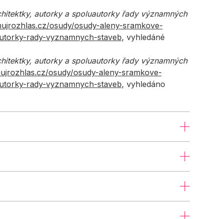
hitektky, autorky a spoluautorky řady významných
mujrozhlas.cz/osudy/osudy-aleny-sramkove-
autorky-rady-vyznamnych-staveb
, vyhledáné
hitektky, autorky a spoluautorky řady významných
ujrozhlas.cz/osudy/osudy-aleny-sramkove-
autorky-rady-vyznamnych-staveb
, vyhledáno