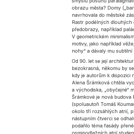
smyslu posunu paradigmatu
obrazu města? Domy („bará
navrhovala do městské zást
Rastr podélných dlouhých o
předobrazy, například palá
V geometrickém minimalism
motivy, jako například věže
nohy“ a dávaly mu subtilní 
Od 90. let se její architektu
bezokrasná, někomu by se ch
kdy je autorům k dispozici
Alena Šrámková chtěla vyc
a východiska, „obyčejné“ ma
Šrámkové je nová budova F
(spoluautoři Tomáš Koumar
okolo tří rozsáhlých atrií,
nástupním čtverci se odhal
podařilo téma fasády přené
osmipodlažních atrií studen