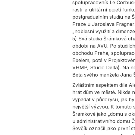
spolupracovník Le Corbusier
rastr a utilitární pojetí f
postgraduálním studiu na 
Praze u Jaroslava Fragner
„noblesní využití a dimenz
5) Svá studia Šrámková cha
období na AVU. Po studiíc
obchodu Praha, spoluprac
Ebelem, poté v Projektové
VHMP, Studio Delta). Na n
Beta svého manžela Jana 
Zvláštním aspektem díla Ale
hrát dům ve městě. Nikde 
vypadat v půdorysu, jak by
největší výzvou. K tomuto s
Šrámkové jako „domu s okn
u administrativního domu Č
Ševčík označil jako první