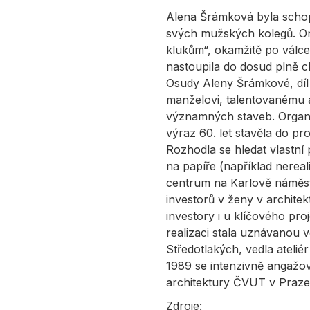
Alena Šrámková byla schop
svých mužských kolegů. Ona
klukům“, okamžitě po válc
nastoupila do dosud plně c
Osudy Aleny Šrámkové, díl 
manželovi, talentovanému a
významných staveb. Organic
výraz 60. let stavěla do pr
Rozhodla se hledat vlastní 
na papíře (například nerea
centrum na Karlově náměstí
investorů v ženy v archite
investory i u klíčového p
realizaci stala uznávanou v
Středotlakých, vedla ateliér
1989 se intenzivně angažov
architektury ČVUT v Praze
Zdroje: