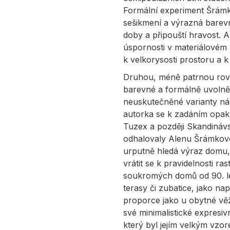
Formální experiment Šrámkov
sešikmení a výrazná barevn
doby a připouští hravost. 
úspornosti v materiálovém 
k velkorysosti prostoru a 
Druhou, méně patrnou rov
barevné a formálně uvolněn
neuskutečněné varianty náv
autorka se k zadáním opak
Tuzex a později Skandinávs
odhalovaly Alenu Šrámkovou
urputně hledá výraz domu, p
vrátit se k pravidelnosti r
soukromých domů od 90. let
terasy či zubatice, jako na
proporce jako u obytné vě
své minimalistické expresi
který byl jejím velkým vzor