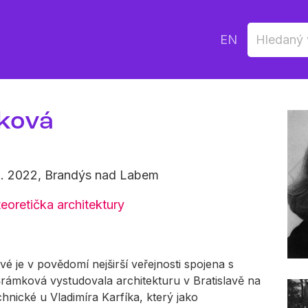
EN
ková
 3. 2022, Brandýs nad Labem
teoretička architektury
 je v povědomí nejširší veřejnosti spojena s
rámková vystudovala architekturu v Bratislavě na
hnické u Vladimíra Karfíka, který jako