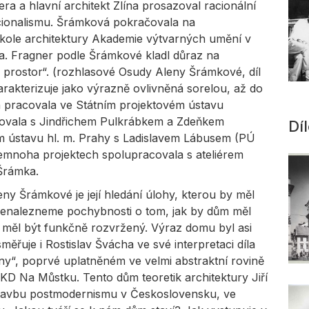
a a hlavní architekt Zlína prosazoval racionální
unkcionalismu. Šrámková pokračovala na
Škole architektury Akademie výtvarných umění v
a. Fragner podle Šrámkové kladl důraz na
e prostor“. (rozhlasové Osudy Aleny Šrámkové, díl
rakterizuje jako výrazně ovlivněná sorelou, až do
h pracovala ve Státním projektovém ústavu
ovala s Jindřichem Pulkrábkem a Zdeňkem
Dí
m ústavu hl. m. Prahy s Ladislavem Lábusem (PÚ
emnoha projektech spolupracovala s ateliérem
Šrámka.
ny Šrámkové je její hledání úlohy, kterou by měl
nenalezneme pochybnosti o tom, jak by dům měl
 měl být funkčně rozvržený. Výraz domu byl asi
měřuje i Rostislav Švácha ve své interpretaci díla
y“, poprvé uplatněném ve velmi abstraktní rovině
KD Na Můstku. Tento dům teoretik architektury Jiří
 stavbu postmodernismu v Československu, ve