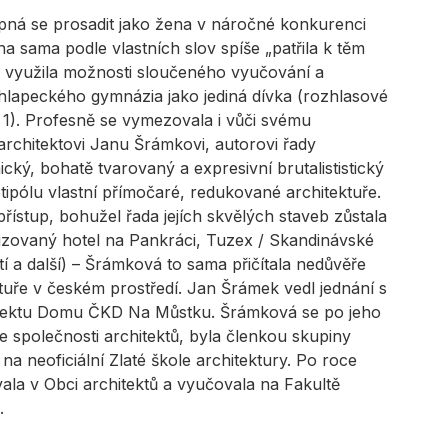
ná se prosadit jako žena v náročné konkurenci
 sama podle vlastních slov spíše „patřila k těm
e využila možnosti sloučeného vyučování a
hlapeckého gymnázia jako jediná dívka (rozhlasové
1). Profesně se vymezovala i vůči svému
rchitektovi Janu Šrámkovi, autorovi řady
ký, bohatě tvarovaný a expresivní brutalististický
otipólu vlastní přímočaré, redukované architektuře.
přístup, bohužel řada jejích skvělých staveb zůstala
lizovaný hotel na Pankráci, Tuzex / Skandinávské
 a další) – Šrámková to sama přičítala nedůvěře
ktuře v českém prostředí. Jan Šrámek vedl jednání s
rojektu Domu ČKD Na Můstku. Šrámková se po jeho
e společnosti architektů, byla členkou skupiny
 na neoficiální Zlaté škole architektury. Po roce
ala v Obci architektů a vyučovala na Fakultě
.