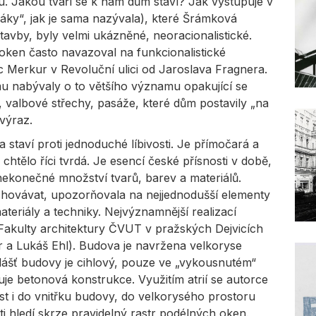
. Jakou tváří se k nám dům staví? Jak vystupuje v
ky“, jak je sama nazývala), které Šrámková
avby, byly velmi ukázněné, neoracionalistické.
ken často navazoval na funkcionalistické
c Merkur v Revoluční ulici od Jaroslava Fragnera.
u nabývaly o to většího významu opakující se
, valbové střechy, pasáže, které dům postavily „na
výraz.
ra staví proti jednoduché líbivosti. Je přímočará a
tělo říci tvrdá. Je esencí české přísnosti v době,
 nekonečné množství tvarů, barev a materiálů.
hovávat, upozorňovala na nejjednodušší elementy
teriály a techniky. Nejvýznamnější realizací
akulty architektury ČVUT v pražských Dejvicích
 a Lukáš Ehl). Budova je navržena velkoryse
 plášť budovy je cihlový, pouze ve „vykousnutém“
uje betonová konstrukce. Využitím atrií se autorce
st i do vnitřku budovy, do velkorysého prostoru
ti hledí skrze pravidelný rastr podélných oken.