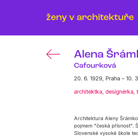
ženy v architektuře
Alena Šrám
Cafourková
20. 6. 1929, Praha – 10.
architektka, designérka, 
Architektura Aleny Šrámkové
pojmem "česká přísnost". Š
Slovenské vysoké škole tec