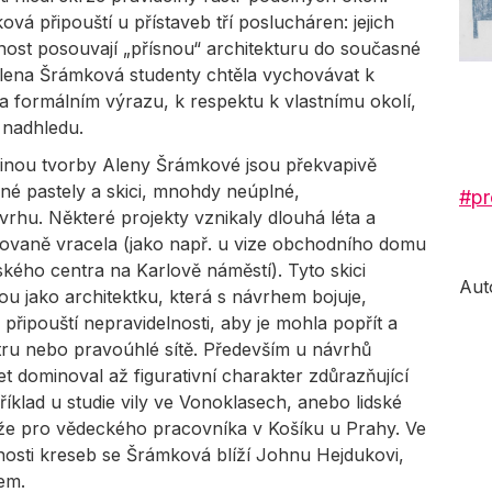
á připouští u přístaveb tří poslucháren: jejich
ost posouvají „přísnou“ architekturu do současné
Alena Šrámková studenty chtěla vychovávat k
a formálním výrazu, k respektu k vlastnímu okolí,
k nadhledu.
inou tvorby Aleny Šrámkové jsou překvapivě
é pastely a skici, mnohdy neúplné,
#pr
rhu. Některé projekty vznikaly dlouhá léta a
ovaně vracela (jako např. u vize obchodního domu
kého centra na Karlově náměstí). Tyto skici
Aut
 jako architektku, která s návrhem bojuje,
řipouští nepravidelnosti, aby je mohla popřít a
astru nebo pravoúhlé sítě. Především u návrhů
 dominoval až figurativní charakter zdůrazňující
příklad u studie vily ve Vonoklasech, anebo lidské
že pro vědeckého pracovníka v Košíku u Prahy. Ve
vnosti kreseb se Šrámková blíží Johnu Hejdukovi,
em.