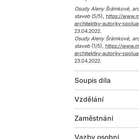
Osudy Aleny Šrámkové, arc
staveb
(
5
/5),
https://www.
architektky-autorky-spolu
23.04.2022.
Osudy Aleny Šrámkové, arc
staveb
(1/5),
https://www.m
architektky-autorky-spolu
23.04.2022.
Soupis díla
Vzdělání
Zaměstnání
Vazby osobní