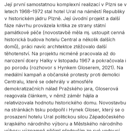
Její první samostatnou komplexní realizací v Plzni se v
letech 1968–1972 stal hotel Ural na náměstí Republiky
v historickém jádru Plzně. Její úvodní projekt a další
fáze návrhu provázela kritika ze strany státní
památkové péče (novostavbě měla mj. ustoupit cenná
historická budova hotelu Central a několik dalších
domů), práci navíc architektce ztěžovalo další
těhotenství. Na projektu nicméně pracovala až do
narození dcery Halky v listopadu 1967 a pokračovala i
po porodu (rozhovor s Hynkem Gloserem, 2021). Na
mediální kampaň a občanské protesty proti demolici
Centralu, které se odehrály v atmosféře
demokratizačních nálad Pražského jara, Gloserová
reagovala článkem, v němž záměr hájila a
relativizovala hodnotu historického domu. Novostavbu
na stránkách tisku podpořil i Hynek Gloser, který se o
prosazení hotelu Ural politickou silou Západočeského
krajského národního výboru a Městského národního
výboru významně přičinil především ze své vedoucí