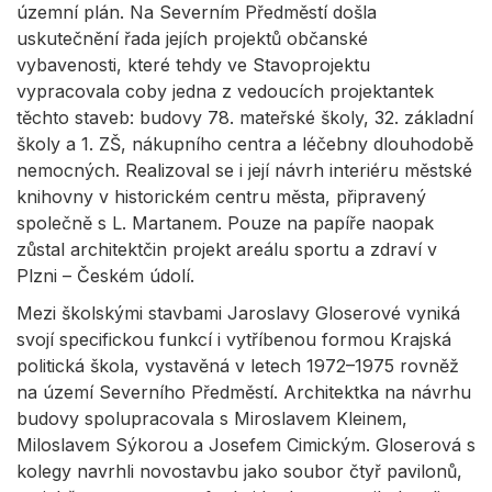
územní plán. Na Severním Předměstí došla
uskutečnění řada jejích projektů občanské
vybavenosti, které tehdy ve Stavoprojektu
vypracovala coby jedna z vedoucích projektantek
těchto staveb: budovy 78. mateřské školy, 32. základní
školy a 1. ZŠ, nákupního centra a léčebny dlouhodobě
nemocných. Realizoval se i její návrh interiéru městské
knihovny v historickém centru města, připravený
společně s L. Martanem. Pouze na papíře naopak
zůstal architektčin projekt areálu sportu a zdraví v
Plzni – Českém údolí.
Mezi školskými stavbami Jaroslavy Gloserové vyniká
svojí specifickou funkcí i vytříbenou formou Krajská
politická škola, vystavěná v letech 1972–1975 rovněž
na území Severního Předměstí. Architektka na návrhu
budovy spolupracovala s Miroslavem Kleinem,
Miloslavem Sýkorou a Josefem Cimickým. Gloserová s
kolegy navrhli novostavbu jako soubor čtyř pavilonů,