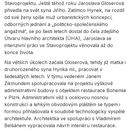
Stavoprojektu. Ještě téhož roku Jaroslava Gloserová
přivedla na svět syna Jiřího. Zatímco Hynek, na rozdíl
od své ženy spíše muž urbanistických koncepcí,
odborných jednání a „politicko-společenského
angažmá“, se po šesti letech dostal do čela zdejšího
Útvaru hlavního architekta (ÚHA), Jaroslava se
intenzivní práci ve Stavoprojektu věnovala až do
konce života.
Na větších úkolech začala Gloserová, tehdy již matka i
druhorozeného syna Hynka ml., pracovat v
šedesátých letech. V týmu vedeném Janem
Zikmundem spolupracovala na projektu výškové
administrativní budovy s objektem restaurace Bohemia
v Plzni. Administrativní věž s ocelovou nosnou
konstrukcí a lehkým obvodovým pláštěm se typem i
formou přihlašovala k soudobé technologicky vyspělé
architektuře. Architektka ve spolupráci s Vladimírem
Belšánem vypracovala návrh interiéru restaurace.