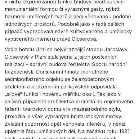
v nichž exponovanou funkci budovy neartikulovali
monumentální formou či výraznými gesty, nýbrž
harmonií uměřených tvarů a péčí věnovanou podobě
jednotlivých prostorů. Podobně jako v řadě dalších
případů vypracovala návrh kultivovaného a umělecky
vybaveného interiéru právě Gloserová.
Vedle hotelu Ural se nejvýraznější stopou Jaroslavy
Gloserové v Plzni stala jedna z jejích posledních
realizací – správní budova ředitelství Sboru národní
bezpečnosti. Dominantní hmota mohutného
sedmipodlažního objektu se železobetonovým
skeletem a podzemním parkovištěm odpovídala
„silové“ funkci i novému měřítku okolí. Tak jako v
dalších případech architektka promítla do objemového
řešení i tvarosloví domu vliv mezinárodního stylu,
proložila je však vybranými brutalistickými motivy.
Zvláštní pozornost opět věnovala interiéru, v němž
uplatnila řadu uměleckých děl. Na začátku roku 1981
však zemřela a její projekt pak realizací provedl