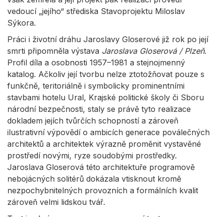
vedoucí „jejího“ střediska Stavoprojektu Miloslav
Sýkora.
Práci i životní dráhu Jaroslavy Gloserové již rok po její
smrti připomněla výstava
Jaroslava Gloserová / Plzeň
.
Profil díla a osobnosti 1957–1981 a stejnojmenný
katalog. Ačkoliv její tvorbu nelze ztotožňovat pouze s
funkčně, teritoriálně i symbolicky prominentními
stavbami hotelu Ural, Krajské politické školy či Sboru
národní bezpečnosti, staly se právě tyto realizace
dokladem jejích tvůrčích schopností a zároveň
ilustrativní výpovědí o ambicích generace poválečných
architektů a architektek výrazně proměnit vystavěné
prostředí novými, ryze soudobými prostředky.
Jaroslava Gloserová této architektuře programově
nebojácných solitérů dokázala vtisknout kromě
nezpochybnitelných provozních a formálních kvalit
zároveň velmi lidskou tvář.