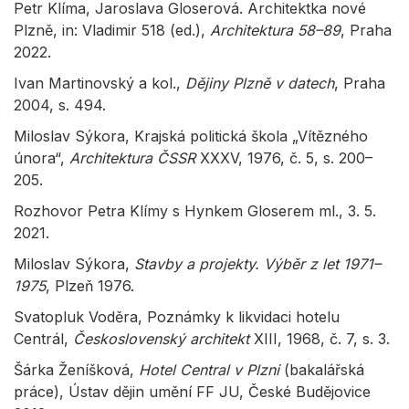
Petr Klíma, Jaroslava Gloserová. Architektka nové
Plzně, in: Vladimir 518 (ed.),
Architektura 58–89
, Praha
2022.
Ivan Martinovský a kol.,
Dějiny Plzně v datech
, Praha
2004, s. 494.
Miloslav Sýkora, Krajská politická škola „Vítězného
února“,
Architektura ČSSR
XXXV, 1976, č. 5, s. 200–
205.
Rozhovor Petra Klímy s Hynkem Gloserem ml., 3. 5.
2021.
Miloslav Sýkora,
Stavby a projekty. Výběr z let 1971–
1975
, Plzeň 1976.
Svatopluk Voděra, Poznámky k likvidaci hotelu
Centrál,
Československý architekt
XIII, 1968, č. 7, s. 3.
Šárka Ženíšková,
Hotel Central v Plzni
(bakalářská
práce), Ústav dějin umění FF JU, České Budějovice