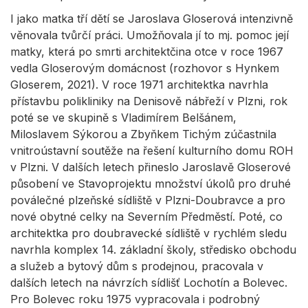
I jako matka tří dětí se Jaroslava Gloserová intenzivně
věnovala tvůrčí práci. Umožňovala jí to mj. pomoc její
matky, která po smrti architektčina otce v roce 1967
vedla Gloserovým domácnost (rozhovor s Hynkem
Gloserem, 2021). V roce 1971 architektka navrhla
přístavbu polikliniky na Denisově nábřeží v Plzni, rok
poté se ve skupině s Vladimírem Belšánem,
Miloslavem Sýkorou a Zbyňkem Tichým zúčastnila
vnitroústavní soutěže na řešení kulturního domu ROH
v Plzni. V dalších letech přineslo Jaroslavě Gloserové
působení ve Stavoprojektu množství úkolů pro druhé
poválečné plzeňské sídliště v Plzni-Doubravce a pro
nové obytné celky na Severním Předměstí. Poté, co
architektka pro doubravecké sídliště v rychlém sledu
navrhla komplex 14. základní školy, středisko obchodu
a služeb a bytový dům s prodejnou, pracovala v
dalších letech na návrzích sídlišť Lochotín a Bolevec.
Pro Bolevec roku 1975 vypracovala i podrobný