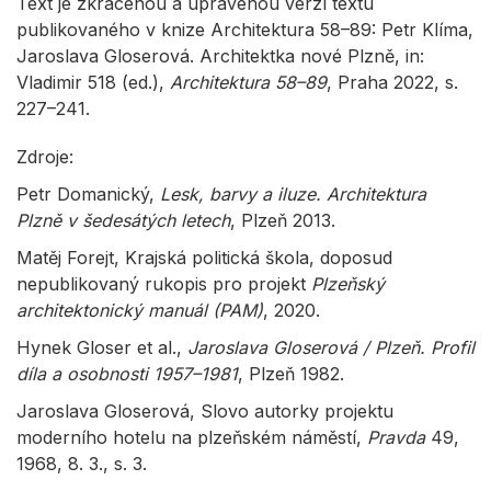
Text je zkrácenou a upravenou verzí textu
publikovaného v knize Architektura 58–89: Petr Klíma,
Jaroslava Gloserová. Architektka nové Plzně, in:
Vladimir 518 (ed.),
Architektura 58–89
, Praha 2022, s.
227–241.
Zdroje:
Petr Domanický,
Lesk, barvy a iluze. Architektura
Plzně v šedesátých letech
, Plzeň 2013.
Matěj Forejt, Krajská politická škola, doposud
nepublikovaný rukopis pro projekt
Plzeňský
architektonický manuál (PAM)
, 2020.
Hynek Gloser et al.,
Jaroslava Gloserová / Plzeň. Profil
díla a osobnosti 1957–1981
, Plzeň 1982.
Jaroslava Gloserová, Slovo autorky projektu
moderního hotelu na plzeňském náměstí,
Pravda
49,
1968, 8. 3., s. 3.