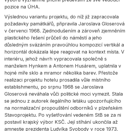
pozice na ÚHA.
Výslednou variantu projektu, do níž již zapracovala
požadavky památkářů, připravila Jaroslava Gloserová
v červenci 1968. Zjednodušením a zároveň zjemněním
plastického řešení průčelí do náměstí a jeho
důsledným svázáním pravoúhlou kompozicí vertikál a
horizontál dokázala lépe reagovat na kontext místa. V
interiéru, jehož návrh vypracovala společně s
manželem Hynkem a Antonem Husárem, uplatnila v
hojné míře sklo a mramor několika barev. Přestože
realizaci projektu hotelu prosadila vůle místního
establishmentu, po srpnu 1968 se Jaroslava
Gloserová neváhala vůči politické moci vymezit. Stala
se jednou z autorek ilegálního letáku upozorňujícího
na normalizační propouštění odborníků v plzeňském
Stavoprojektu. Po vyšetřování vedeném StB se za ni
postavil krajský výbor KSČ. Její stíhání ukončila až
amnestie prezidenta Ludvíka Svobody v roce 1973.