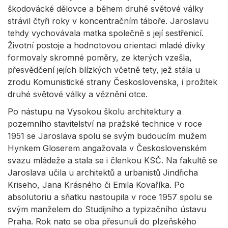
škodovácké dělovce a během druhé světové války
strávil čtyři roky v koncentračním táboře. Jaroslavu
tehdy vychovávala matka společně s její sestřenicí.
Životní postoje a hodnotovou orientaci mladé dívky
formovaly skromné poměry, ze kterých vzešla,
přesvědčení jejích blízkých včetně tety, jež stála u
zrodu Komunistické strany Československa, i prožitek
druhé světové války a věznění otce.
Po nástupu na Vysokou školu architektury a
pozemního stavitelství na pražské technice v roce
1951 se Jaroslava spolu se svým budoucím mužem
Hynkem Gloserem angažovala v Československém
svazu mládeže a stala se i členkou KSČ. Na fakultě se
Jaroslava učila u architektů a urbanistů Jindřicha
Kriseho, Jana Krásného či Emila Kovaříka. Po
absolutoriu a sňatku nastoupila v roce 1957 spolu se
svým manželem do Studijního a typizačního ústavu
Praha. Rok nato se oba přesunuli do plzeňského