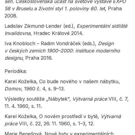
sen. Československá účast na světové výstavě EXPO
58 v Bruselu a životní styl 1. poloviny 60. let
, Praha
2008.
Ladislav Zikmund-Lender (ed.),
Experimentální sídliště
Invalidovna
, Hradec Králové 2014.
Iva Knobloch – Radim Vondráček (eds.),
Design
v českých zemích 1900–2000: instituce moderního
designu
, Praha 2016.
Periodika:
Karel Koželka, Co bude nového v našem nábytku,
Domov
, 1960 č. 4, s. 9–13.
Výsledky soutěže „Nábytek“,
Výtvarná práce
VIII, č. 7,
11. 4. 1960, s. 11.
Karel Koželka, O novém prostředí v bytě,
Výtvarná
práce
VIII, č. 22, 26. 11. 1960, s. 1–3, 12.
Marie Benešová, Nové byty v experimentálních