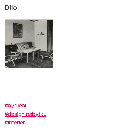
Dílo
#bydlení
#design nábytku
#interiér