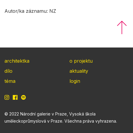
Autor/ka záznamu: NZ
architektka
o projektu
dílo
aktuality
téma
login
© 2022 Národní galerie v Praze, Vysoká škola
uměleckoprůmyslová v Praze. Všechna práva vyhrazena.