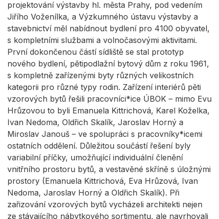
projektování výstavby hl. města Prahy, pod vedením
Jiřího Voženílka, a Výzkumného ústavu výstavby a
stavebnictví měl nabídnout bydlení pro 4100 obyvatel,
s kompletními službami a volnočasovými aktivitami.
První dokončenou částí sídliště se stal prototyp
nového bydlení, pětipodlažní bytový dům z roku 1961,
s kompletně zařízenými byty různých velikostních
kategorii pro různé typy rodin. Zařízení interiérů pěti
vzorových bytů řešili pracovníci*ice ÚBOK – mimo Evu
Hrůzovou to byli Emanuela Kittrichová, Karel Koželka,
Ivan Nedoma, Oldřich Skalík, Jaroslav Horný a
Miroslav Janouš – ve spolupráci s pracovníky*icemi
ostatních oddělení. Důležitou součástí řešení byly
variabilní příčky, umožňující individuální členění
vnitřního prostoru bytů, a vestavěné skříně s úložnými
prostory (Emanuela Kittrichová, Eva Hrůzová, Ivan
Nedoma, Jaroslav Horný a Oldřich Skalík). Při
zařizování vzorových bytů vycházeli architekti nejen
ze stávajícího nábytkového sortimentu, ale navrhovali