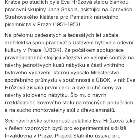
Krátce po studiích byla Eva Hrůzová stálou členkou
pracovní skupiny Jana Sokola, asistující na úpravách
Strahovského kláštera pro Památník národního
písemnictví v Praze (1951–1953).
Na přelomu padesátých a šedesátých let začala
architektka spolupracovat s Ústavem bytové a oděvní
kultury v Praze (ÚBOK). Za počátkem spolupráce
pravděpodobně stojí její vítězství ve veřejné soutěži na
návrhy jednotlivých kusů nábytku a částí vnitřního
bytového vybavení, kterou vypsalo Ministerstvo
spotřebního průmyslu v součinnosti s ÚBOK, v níž Eva
Hrůzová získala první cenu a dvě druhé ceny za
návrhy stolového nábytku. Šlo mj. o návrh
rozkládacího kovového stolu na otočných podpěrách
a na sucho montovatelný stůl z dřevolaminátů.
Své návrhářské schopnosti uplatnila Eva Hrůzová také
v řešení vzorových bytů pro experimentální sídliště
Invalidovna v Praze. Projekt Státního ústavu pro