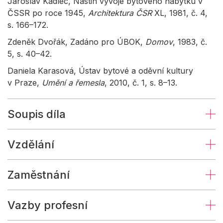
Jaroslav Kadlec, Nástin vývoje bytového nábytku v
ČSSR po roce 1945,
Architektura ČSR
XL, 1981, č. 4,
s. 166–172.
Zdeněk Dvořák, Zadáno pro ÚBOK,
Domov
, 1983, č.
5, s. 40–42.
Daniela Karasová, Ústav bytové a oděvní kultury
v Praze,
Umění a řemesla
, 2010, č. 1, s. 8–13.
Soupis díla
Vzdělání
Zaměstnání
Vazby profesní