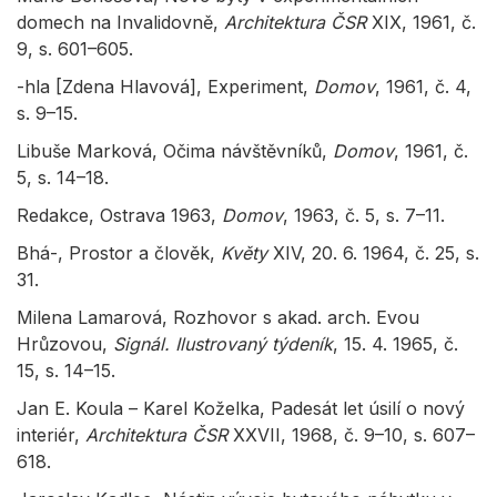
domech na Invalidovně,
Architektura ČSR
XIX, 1961, č.
9, s. 601–605.
-hla [Zdena Hlavová], Experiment,
Domov
, 1961, č. 4,
s. 9–15.
Libuše Marková, Očima návštěvníků,
Domov
, 1961, č.
5, s. 14–18.
Redakce, Ostrava 1963,
Domov
, 1963, č. 5, s. 7–11.
Bhá-, Prostor a člověk,
Květy
XIV, 20. 6. 1964, č. 25, s.
31.
Milena Lamarová, Rozhovor s akad. arch. Evou
Hrůzovou,
Signál. Ilustrovaný týdeník
, 15. 4. 1965, č.
15, s. 14–15.
Jan E. Koula – Karel Koželka, Padesát let úsilí o nový
interiér,
Architektura ČSR
XXVII, 1968, č. 9–10, s. 607–
618.