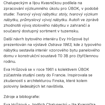
Chalupeckým a Iljou Kvasničkou podílela na
zpracování výzkumného úkolu pro ÚBOK, v podobě
studie:
Tvarový vývoj nábytku: stoly, tvarový výzkum
nábytku, průmyslový vývoj nábytku
. Autoři ve zprávě
zhodnotili vývoj stolového nábytku v zahraničí a
současný dostupný sortiment v tuzemsku.
Další návrh bytového interiéru Evy Hrůzové byl
prezentován na výstavě
Ostrava 1963
, kde z typového
nábytku sestavila interiér vzorového bytu panelového
domu v konstrukční soustavě T0 3B pro čtyřčlennou
rodinu.
Eva Hrůzová se v roce 1961 s kolektivem ÚBOK
zúčastnila studijní cesty do Francie. Inspirovala se
zkušeností s architekturou Finska, které kolem
poloviny šedesátých let navštívila.
Zdroje a bibliografie:
Eva Hrůzová – Jindřich Chalupecký – Ilja Kvasnička,