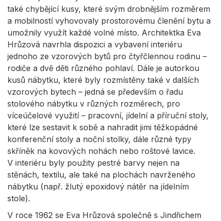
také chybějící kusy, které svým drobnějším rozměrem
a mobilností vyhovovaly prostorovému členění bytu a
umožnily využít každé volné místo. Architektka Eva
Hrůzová navrhla dispozici a vybavení interiéru
jednoho ze vzorových bytů pro čtyřčlennou rodinu –
rodiče a dvě děti různého pohlaví. Dále je autorkou
kusů nábytku, které byly rozmístěny také v dalších
vzorových bytech – jedná se především o řadu
stolového nábytku v různých rozměrech, pro
víceúčelové využití – pracovní, jídelní a příruční stoly,
které lze sestavit k sobě a nahradit jimi těžkopádné
konferenční stoly a noční stolky, dále různé typy
skříněk na kovových nohách nebo roštové lavice.
V interiéru byly použity pestré barvy nejen na
stěnách, textilu, ale také na plochách navrženého
nábytku (např. žlutý epoxidový nátěr na jídelním
stole).
V roce 1962 se Eva Hrůzová společně s Jindřichem