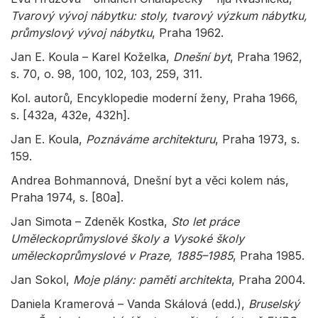
Tvarový vývoj nábytku: stoly, tvarový výzkum nábytku,
průmyslový vývoj nábytku
, Praha 1962.
Jan E. Koula – Karel Koželka,
Dnešní byt
, Praha 1962,
s. 70, o. 98, 100, 102, 103, 259, 311.
Kol. autorů, Encyklopedie moderní ženy, Praha 1966,
s. [432a, 432e, 432h].
Jan E. Koula,
Poznáváme architekturu
, Praha 1973, s.
159.
Andrea Bohmannová, Dnešní byt a věci kolem nás,
Praha 1974, s. [80a].
Jan Simota – Zdeněk Kostka,
Sto let práce
Uměleckoprůmyslové školy a Vysoké školy
uměleckoprůmyslové v Praze, 1885–1985
, Praha 1985.
Jan Sokol,
Moje plány: paměti architekta
, Praha 2004.
Daniela Kramerová – Vanda Skálová (edd.),
Bruselský